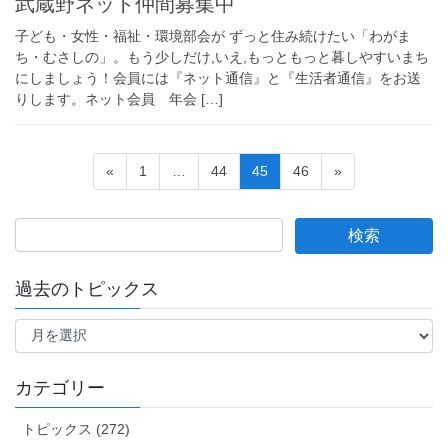
武蔵野ネット仲間募集中
子ども・女性・福祉・環境部会が ずっと住み続けたい「わがま
ち・むさしの」。もう少しだけ,いえ,もっともっと暮しやすいまち
にしましょう！会員には『ネット通信』と『生活者通信』をお送
りします。ネット会員 年会 […]
投
ペ
ペ
ペ
ペ
«
1
…
44
45
46
»
稿
ー
ー
ー
ー
ジ
ジ
ジ
ジ
の
ペ
ー
過去のトピックス
ジ
過
送
去
の
り
ト
カテゴリー
ピ
ッ
トピックス (272)
ク