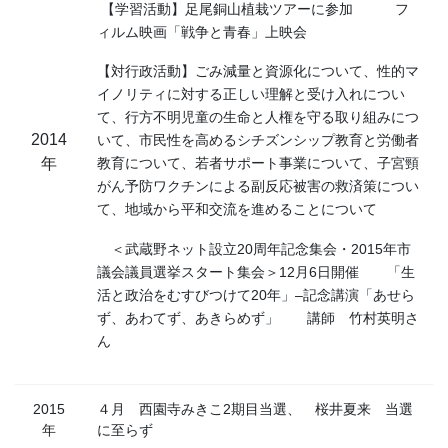
【学習活動】足尾銅山植栽ツアーに参加 フ
ィルム映画「戦争と青春」上映会
【対行政活動】ごみ減量と資源化について、性的マ
イノリティに対する正しい理解と受け入れについ
て、行方不明児童の生命と人権を守る取り組みにつ
2014
いて、市民性を高めるシチズンシップ教育と労働者
年
教育について、若者サポート事業について、子宮頸
がん予防ワクチンによる副反応被害の救済策につい
て、地域から平和交流を進めることについて
＜武蔵野ネット設立20周年記念集会・2015年市
議会議員選挙スタート集会＞12月6日開催 「生
活と政治をむすびつけて20年」–記念講演「あせら
ず、あわてず、あきらめず」 講師 竹村英明さ
ん
2015
４月 西園寺みきこ2期目当選、 桜井夏来 当選
年
に至らず