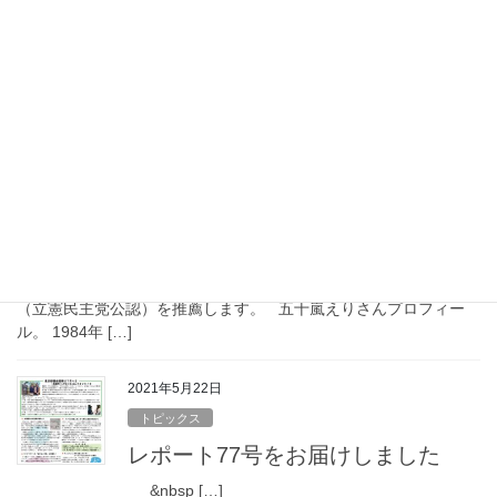
来春の制定を目指している、武蔵野市の子どもの権利条例。昨年
から喜多明人さん（早稲田大学名誉教授）を委員長に、澁谷智子
さん（成蹊大学教授）を副委員長にお迎えして進めてきた検討委
員会は、パブリックコメント募集を経て、8月30 […]
2021年5月22日
トピックス
7月4日都議選で、五十嵐えりさん
を推薦します
武蔵野・生活者ネットワークは、来る7月4日投開票の東京都議会
議員選挙、武蔵野市選挙区（定数1）において、五十嵐えりさん
（立憲民主党公認）を推薦します。 五十嵐えりさんプロフィー
ル。 1984年 […]
2021年5月22日
トピックス
レポート77号をお届けしました
&nbsp […]