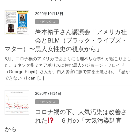
2020年10月13日
トピックス
岩本裕子さん講演会「アメリカ社
会とBLM（ブラック・ライブズ・
マター）〜黒人女性史の視点から」
5月、コロナ禍のアメリカであまりにも理不尽な事件が起こりまし
た。ミネソタ州ミネアポリスに住む黒人のジョージ・フロイド
（George Floyd）さんが、白人警官に膝で首を圧迫され、「息が
できない（I can’ […]
2020年7月14日
トピックス
コロナ禍の下、大気汚染は改善さ
れた
６月の「大気汚染調査」
から