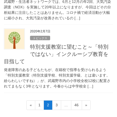
武蔵野・生活者ネットワークでは、6月と12月の年2回、大気汚染
調査（NOX）を実施して20年以上になりますが、今回ほどその分
析結果に注目したことはありません。コロナ禍で経済活動が大幅
に縮小され、大気汚染が改善されているの […]
2020年2月7日
トピックス
特別支援教室に望むこと～「特別
ではない」インクルーシブ教育を
目指して
発達障害のある子どもたちが、在籍校で指導を受けられるよう
「特別支援教室（特別支援学校、特別支援学級、とは違います。
紛らわしいですね）」が、武蔵野市内の小学校全校12校に配置さ
れてまもなく3年となります。今春からは中学校全 […]
投
ペ
ペ
ペ
ペ
«
1
2
3
…
46
»
稿
ー
ー
ー
ー
ジ
ジ
ジ
ジ