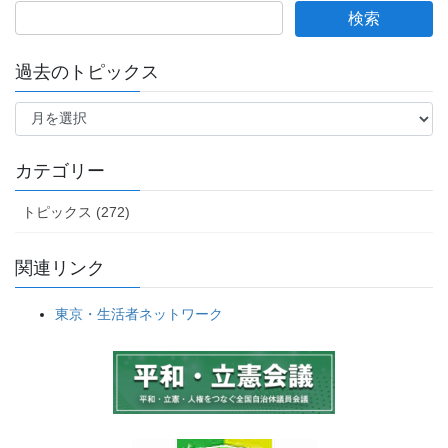
の
ペ
ー
過去のトピックス
ジ
過
送
去
の
り
ト
カテゴリー
ピ
ッ
トピックス (272)
ク
ス
関連リンク
東京・生活者ネットワーク