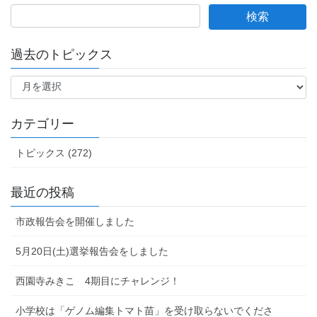
過去のトピックス
過
去
の
ト
カテゴリー
ピ
ッ
トピックス (272)
ク
ス
最近の投稿
市政報告会を開催しました
5月20日(土)選挙報告会をしました
西園寺みきこ 4期目にチャレンジ！
小学校は「ゲノム編集トマト苗」を受け取らないでくださ