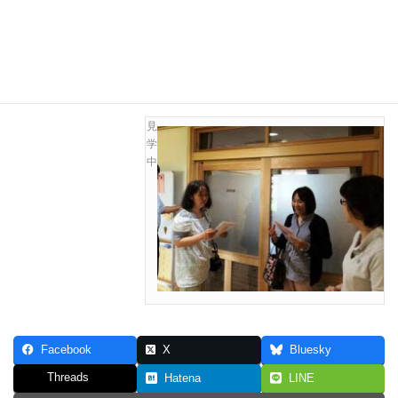
読書のしやすそうな広さですね。
見
学
中
Facebook
X
Bluesky
Threads
Hatena
LINE